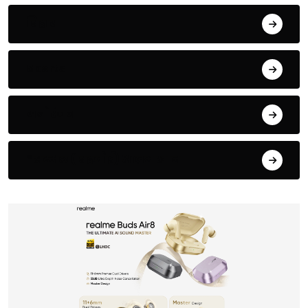
बिहार
Sports
मनोरंजन
*सम्भल ( बहजोई) आज़म खान