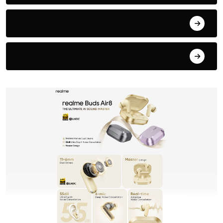
मनोरंजन
*सम्भल ( बहजोई) आज़म खान