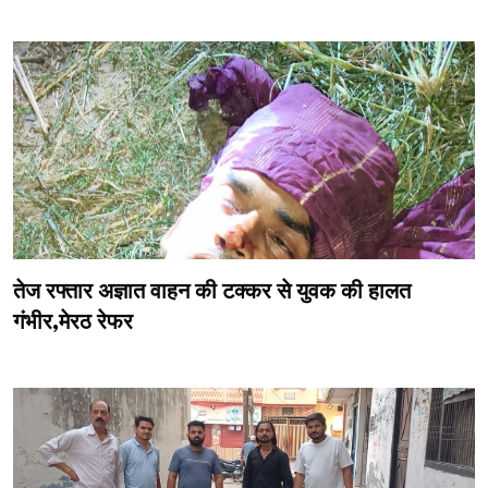
तेज रफ्तार अज्ञात वाहन की टक्कर से युवक की हालत
गंभीर,मेरठ रेफर