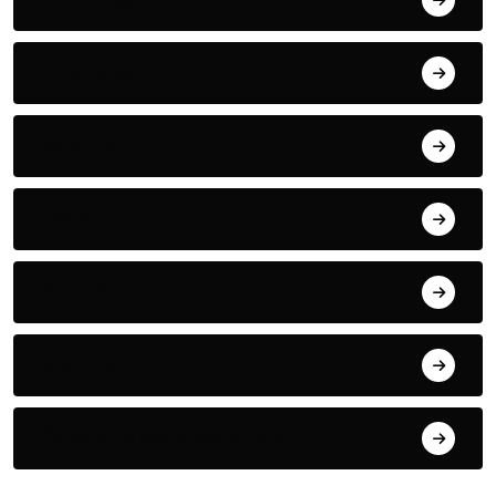
Top News
उत्तर प्रदेश
बिहार
Sports
मनोरंजन
*सम्भल ( बहजोई) आज़म खान