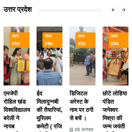
उत्तर प्रदेश
उत्तर
उत्तर
उत्तर
उत्तर
प्रदेश
प्रदेश
प्रदेश
प्रदेश
एमजेपी
ईद
डिजिटल
छोटे लोहिया
रोहिल खंड
मिलादुन्नबी
अरेस्ट के
पंडित
विश्वविद्यालय
की तैयारियां,
नाम पर ठगी
जनेश्वर
बरेली ने
मुस्लिम
से बचें ।
मिश्रा की
नायब
कमेटी ( रजि
जन्म जयंती
05 अगस्त