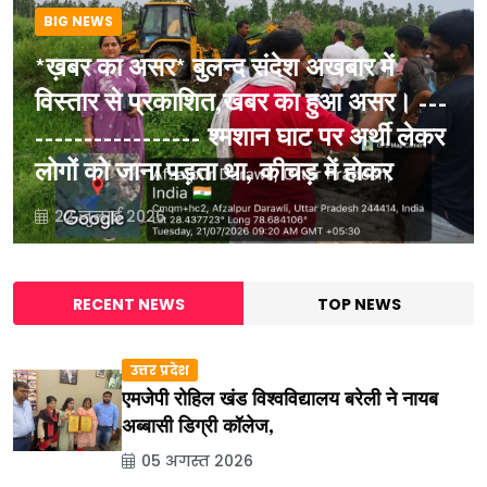
BIG NEWS
*ख़बर का असर* बुलन्द संदेश अखबार में
विस्तार से प्रकाशित,खबर का हुआ असर। ---
----------------- श्मशान घाट पर अर्थी लेकर
लोगों को जाना पड़ता था, कीचड़ में होकर
22 जुलाई 2026
RECENT NEWS
TOP NEWS
उत्तर प्रदेश
एमजेपी रोहिल खंड विश्वविद्यालय बरेली ने नायब
अब्बासी डिग्री कॉलेज,
05 अगस्त 2026