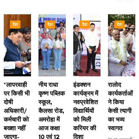
देश
देश
देश
देश
*लापरवाही
नीय राधा
इंडक्शन
रालोद
पर किसी भी
कृष्ण पब्लिक
कार्यक्रम में
कार्यकर्ताओं
दोषी
स्कूल,
नवप्रवेशित
ने किया
अधिकारी/
कैलसा रोड,
विद्यार्थियों
केसी त्यागी
कर्मचारी को
अमरोहा में
को मिली
का भव्य
बख्शा नहीं
आज कक्षा
करियर की
स्वागत
जाएगा-
10 एवं 12
दिशा