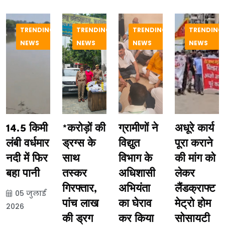
TRENDING
TRENDING
TRENDING
TRENDING
NEWS
NEWS
NEWS
NEWS
14.5 किमी
*करोड़ों की
ग्रामीणों ने
अधूरे कार्य
लंबी वर्धमार
ड्रग्स के
विद्युत
पूरा कराने
नदी में फिर
साथ
विभाग के
की मांग को
बहा पानी
तस्कर
अधिशासी
लेकर
गिरफ्तार,
अभियंता
लैंडक्राफ्ट
05 जुलाई
पांच लाख
का घेराव
मेट्रो होम
2026
की ड्रग
कर किया
सोसायटी