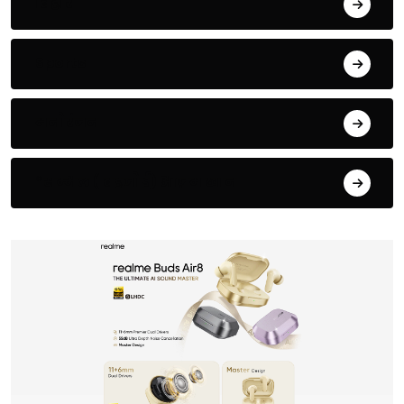
बिहार
Sports
मनोरंजन
*सम्भल ( बहजोई) आज़म खान