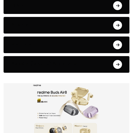
बिहार
Sports
मनोरंजन
*सम्भल ( बहजोई) आज़म खान