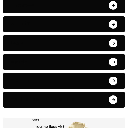
Top News
उत्तर प्रदेश
बिहार
Sports
मनोरंजन
*सम्भल ( बहजोई) आज़म खान