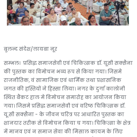
बुलन्द संदेश/लायबा नूर
सम्भल। प्रसिद्ध समाजसेवी एवं चिकित्सक डॉ. यूसी सक्सैना
की पुस्तक का विमोचन भव्य रूप से किया गया। जिसमे
राजनीतिक, वं सामाजिक एवं धार्मिक तथा प्रशासनिक
जगत की हस्तियों ने हिस्सा लिया। नगर के दुर्गा कालोनी
स्थित बैंकट हाल मे विमोचन समारोह का आयोजन किया
गया। जिसमे प्रसिद्ध समाजसेवी एवं वरिष्ठ चिकित्सक डॉ.
यू.सी सक्सैना - के जीवन चरित्र पर आधारित पुस्तक का
शानदार तरीक से विमोचन किया च गया। चिकित्सा के क्षेत्र
में मानव एवं न समाज सेवा की मिसाल कायम के लिए