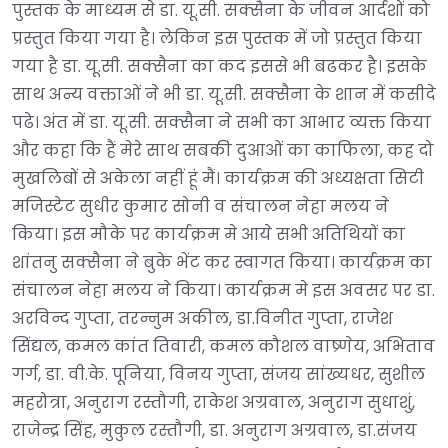
पुस्तक के माध्यम से डा. यू.सी. सक्सैना के जीवन आर्दशों को
प्रस्तुत किया गया है। लेकिन इस पुस्तक में जो प्रस्तुत किया
गया है डा. यू.सी. सक्सैना का कद इससे भी बढकर है। इसके
साथ अन्य वक्ताओं ने भी डा. यू.सी. सक्सैना के शान में कसीदे
पढे। अंत में डा. यू.सी. सक्सैना ने सभी का आभार व्यक्त किया
और कहा कि हैं मेरे साथ सबकी दुआओं का काफिला, कह दो
मुखलिबों से अकेला नहीं हूं मैं। कार्यक्रम की अध्यक्षता सिटी
मजिस्टेट सुधीर कुमार सोनी व संचालन नेहा मलय ने
किया। इस मौके पर कार्यक्रम मे आये सभी अतिथियों का
शांतनु सक्सैना ने बुके भेंट कर स्वागत किया। कार्यक्रम का
संचालन नेहा मलय ने किया। कार्यक्रम मे इस अवसर पर डा.
अरविन्द गुप्ता, तरन्नुम अकील, डा.विनीत गुप्ता, राजेश
सिंद्यल, कमल कांत तिवारी, कमल कौशल वाष्र्णेय, अभिताव
गर्ग, डा. वी.के. पूनिया, विनय गुप्ता, संजय सांख्यधर, सुशील
महरोत्रा, अनुराग रस्तौगी, राकेश अग्रवाल, अनुराग सुधाशुं,
राजेन्द्र सिंह, मुकुल रस्तौगी, डा. अनुराग अग्रवाल, डा.संजय