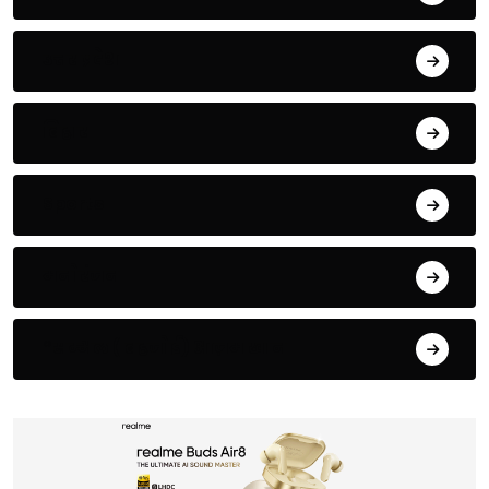
उत्तर प्रदेश
बिहार
Sports
मनोरंजन
*सम्भल ( बहजोई) आज़म खान