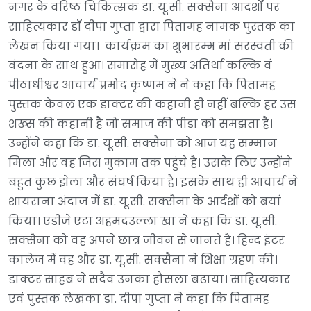
नगर के वरिष्ठ चिकित्सक डा. यू.सी. सक्सैना आदर्शों पर
साहित्यकार डॉ दीपा गुप्ता द्वारा पितामह नामक पुस्तक का
लेखन किया गया। कार्यक्रम का शुभारम्भ मां सरस्वती की
वंदना के साथ हुआ। समारोह में मुख्य अतिर्था कल्कि वं
पीठाधीश्वर आचार्य प्रमोद कृष्णम ने ने कहा कि पितामह
पुस्तक केवल एक डाक्टर की कहानी ही नहीं बल्कि हर उस
शख्स की कहानी है जो समाज की पीडा को समझता है।
उन्होंने कहा कि डा. यू.सी. सक्सैना को आज यह सम्मान
मिला और वह जिस मुकाम तक पहुंचे है। उसके लिए उन्होंने
बहुत कुछ झेला और संघर्ष किया है। इसके साथ ही आचार्य ने
शायराना अंदाज में डा. यू.सी. सक्सैना के आर्दशों को बयां
किया। एडीजे एटा अहमदउल्ला खां ने कहा कि डा. यू.सी.
सक्सैना को वह अपने छात्र जीवन से जानते है। हिन्द इंटर
कालेज में वह और डा. यू.सी. सक्सैना ने शिक्षा ग्रहण की।
डाक्टर साहब ने सदैव उनका हौसला बढाया। साहित्यकार
एवं पुस्तक लेखका डा. दीपा गुप्ता ने कहा कि पितामह