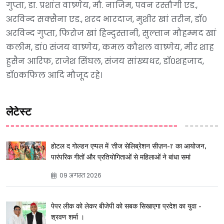
गुप्ता, डा. प्रशांत वाष्र्णेय, मौ. नाजिम, पवन रस्तौगी एड.,
अरविन्द सक्सैना एड., शरद भारदाज, मुशीर खां तरीन, डॉ०
अरविन्द गुप्ता, फिरोज खां हिन्दुस्तानी, सुल्तान मौहम्मद खां
कलीम, डां० संजय वाष्र्णेय, कमल कौशल वाष्र्णेय, मीर शाह
हुसैन आरिफ, राजेश सिंघल, संजय सांख्यधर, डॉ०शहजाद,
डॉ०कफिल आदि मौजूद रहे।
लेटेस्ट
होटल द गोल्डन एप्पल में 'तीज सेलिब्रेशन सीज़न-1' का आयोजन,
पारंपरिक गीतों और प्रतियोगिताओं से महिलाओं ने बांधा समां
09 अगस्त 2026
पेपर लीक को लेकर बीजेपी को सबक सिखाएगा प्रदेश का युवा -
श्रवण शर्मा ।