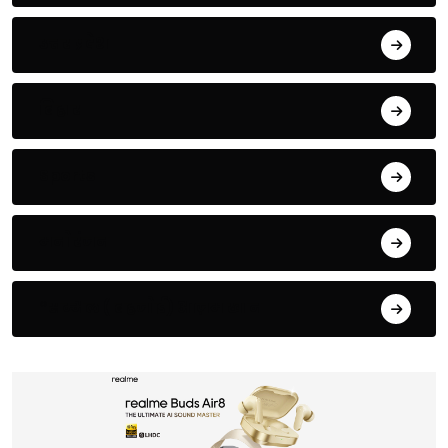
उत्तर प्रदेश
बिहार
Sports
मनोरंजन
*सम्भल ( बहजोई) आज़म खान